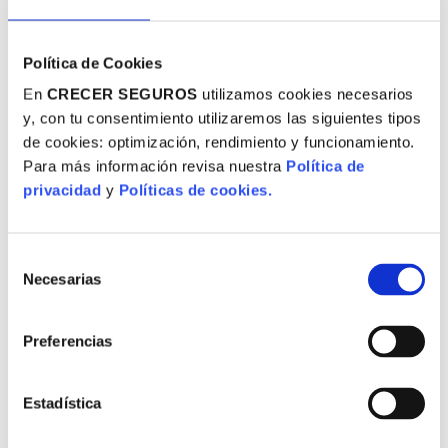
ión
Indemización
Política de Cookies
En
CRECER SEGUROS
utilizamos cookies necesarios
tizará la
En caso de ocurrir un siniestro,
y, con tu consentimiento utilizaremos las siguientes tipos
niestro que
Crecer Seguros pagará a la
de cookies: optimización, rendimiento y funcionamiento.
(natural o
familia del trabajador
Para más información revisa nuestra
Política de
DÉJANOS
alidez total
asegurado el monto estipulado
privacidad
y
Políticas de cookies.
ada por un
según el tipo de siniestro
.
ocurrido.
RUC
Selección
Necesarias
de
consentimiento
Celular / Teléfono
Preferencias
Correo
Adquiérelo aquí
Estadística
Acepto las
Políticas de privacidad y uso de datos
.